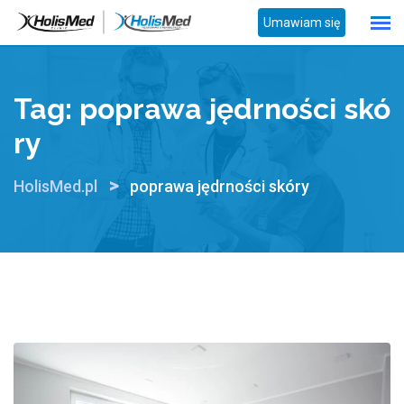
Skip
Umawiam się
to
content
Tag:
poprawa jędrności skó
ry
>
HolisMed.pl
poprawa jędrności skóry