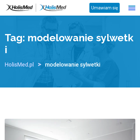
Skip
Umawiam się
to
content
Tag:
modelowanie sylwetk
i
>
HolisMed.pl
modelowanie sylwetki