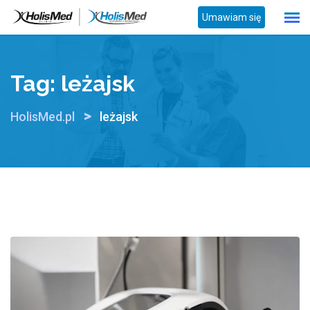
Skip
Umawiam się
to
content
Tag:
leżajsk
>
HolisMed.pl
leżajsk