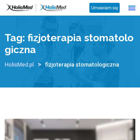
Skip
Umawiam się
to
content
Tag:
fizjoterapia stomatolo
giczna
>
HolisMed.pl
fizjoterapia stomatologiczna