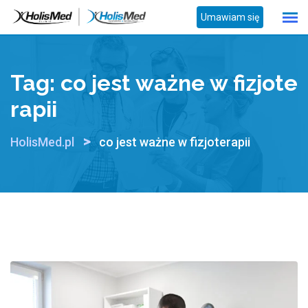
Skip
Umawiam się
to
content
Tag:
co jest ważne w fizjote
rapii
>
HolisMed.pl
co jest ważne w fizjoterapii