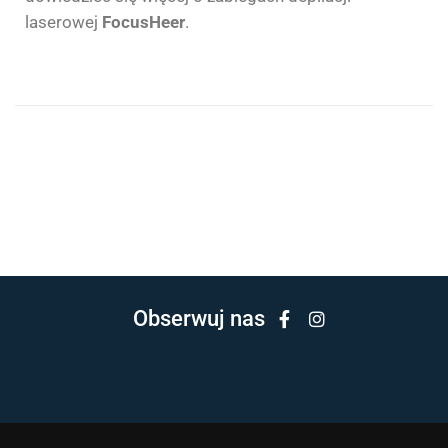
laserowej
FocusHeer
.
Obserwuj nas