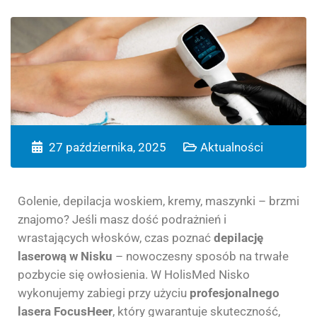
27 października, 2025
Aktualności
Golenie, depilacja woskiem, kremy, maszynki – brzmi
znajomo? Jeśli masz dość podrażnień i
wrastających włosków, czas poznać
depilację
laserową w Nisku
– nowoczesny sposób na trwałe
pozbycie się owłosienia. W HolisMed Nisko
wykonujemy zabiegi przy użyciu
profesjonalnego
lasera FocusHeer
, który gwarantuje skuteczność,